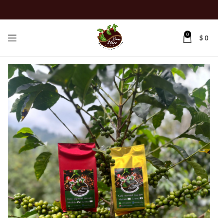
0
$
0