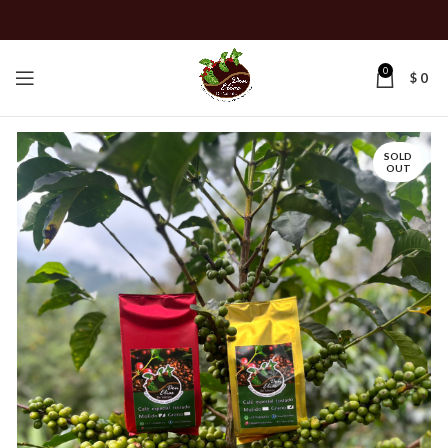
0
$
0
SOLD
OUT