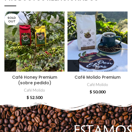
SOLD
OUT
Café Honey Premium
Café Molido Premium
(sobre pedido)
Café Molido
Café Molido
$
50.000
$
52.500
ESTAMOS